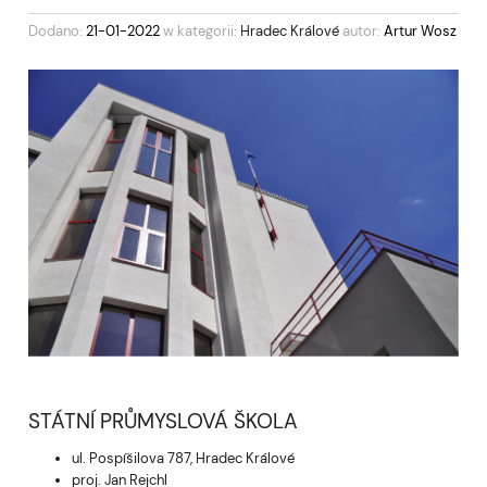
Dodano:
21-01-2022
w kategorii:
Hradec Králové
autor:
Artur Wosz
STÁTNÍ PRŮMYSLOVÁ ŠKOLA
ul. Pospíšilova 787, Hradec Králové
proj. Jan Rejchl