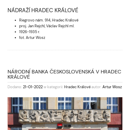
NÁDRAŽÍ HRADEC KRÁLOVÉ
Riegrovo nám. 914, Hradec Králové
proj. Jan Rejchl, Václav Rejchl ml.
1926-1935 r.
fot. Artur Wosz
NÁRODNÍ BANKA ČESKOSLOVENSKÁ V HRADEC
KRÁLOVÉ
Dodano:
21-01-2022
w kategorii:
Hradec Králové
autor:
Artur Wosz