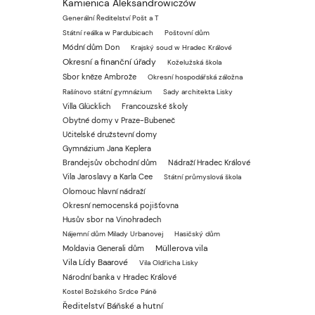
Kamienica Aleksandrowiczów
Generální Ředitelství Pošt a T
Státní reálka w Pardubicach
Poštovní dům
Módní dům Don
Krajský soud w Hradec Králové
Okresní a finanční úřady
Koželužská škola
Sbor kněze Ambrože
Okresní hospodářská záložna
Rašínovo státní gymnázium
Sady architekta Lisky
Villa Glücklich
Francouzské školy
Obytné domy v Praze-Bubeneč
Učitelské družstevní domy
Gymnázium Jana Keplera
Brandejsův obchodní dům
Nádraží Hradec Králové
Vila Jaroslavy a Karla Cee
Státní průmyslová škola
Olomouc hlavní nádraží
Okresní nemocenská pojišťovna
Husův sbor na Vinohradech
Nájemní dům Milady Urbanovej
Hasičský dům
Müllerova vila
Moldavia Generali dům
Vila Lídy Baarové
Vila Oldřicha Lisky
Národní banka v Hradec Králové
Kostel Božského Srdce Páně
Ředitelství Báňské a hutní