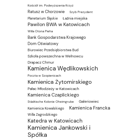
Kościół im. Podwyższenia Krzyż
Ratusz w Chorzowie
Szyb Prezydent
Łaźnia miejska
Planetarium Śląskie
Pawilon BWA w Katowicach
Willa Otona Pieha
Bank Gospodarstwa Krajowego
Dom Oświatowy
Biurowiec Przedsiębiorstwa Bud
Szkoła powszechna w Wełnowcu
Drapacz Chmur
Kamienica Wędlikowskich
Poczta w Szopienicach
Kamienica Żytomirskiego
Pałac Młodzieży w Katowicach
Kamienica Czaplickiego
Galeriowiec
Städtische Kolonie Oheimgrube
Kamienica Francka
Kamienica Kowalskiego
Willa Zagrodzkiego
Katedra w Katowicach
Kamienica Jankowski i
Spółka