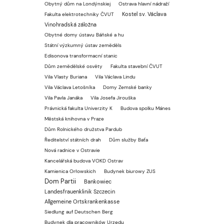
Obytný dům na Londýnskiej
Ostrava hlavní nádraží
Kostel sv. Václava
Fakulta elektrotechniky ČVUT
Vinohradská záložna
Obytné domy ústavu Báňské a hu
Státní výzkumný ústav zeměděls
Edisonova transformacní stanic
Dům zemědělské osvěty
Fakulta stavební ČVUT
Vila Vlasty Buriana
Vila Václava Lindu
Vila Václava Letošníka
Domy Zemské banky
Vila Pavla Janáka
Vila Josefa Jirouška
Právnická fakulta Univerzity K
Budova spolku Mánes
Městská knihovna v Praze
Dům Rolnického družstva Pardub
Ředitelství státních drah
Dům služby Baťa
Nová radnice v Ostravie
Kancelářská budova VOKD Ostrav
Kamienica Orłowskich
Budynek biurowy ZUS
Dom Partii
Bankowiec
Landesfrauenklinik Szczecin
Allgemeine Ortskrankenkasse
Siedlung auf Deutschen Berg
Budynek dla pracowników Urzędu