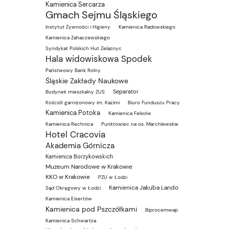
Kamienica Sercarza
Gmach Sejmu Śląskiego
Instytut Żywności i Higieny
Kamienica Radowskiego
Kamienica Zahaczewskiego
Syndykat Polskich Hut Żelaznyc
Hala widowiskowa Spodek
Państwowy Bank Rolny
Śląskie Zakłady Naukowe
Separator
Budynek mieszkalny ZUS
Kościół garnizonowy im. Kazimi
Biuro Funduszu Pracy
Kamienica Potoka
Kamienica Felixów
Kamienica Rechnica
Punktowiec na os. Marchlewskie
Hotel Cracovia
Akademia Górnicza
Kamienica Borzykowskich
Muzeum Narodowe w Krakowie
KKO w Krakowie
PZU w Łodzi
Kamienica Jakuba Lando
Sąd Okręgowy w Łodzi
Kamienica Eisertów
Kamienica pod Pszczółkami
Biprocemwap
Kamienica Schwartza