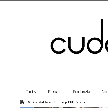
Torby
Plecaki
Poduszki
No
»
»
Architektura
Stacja PKP Ochota