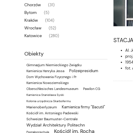
Chorzów
(31)
Bytom
(5)
Kraków
(104)
Wrocław
(52)
Katowice
(280)
STACJ
Al. 
Obiekty
proj
1954
Gimnazjum Niemieckiego Związku
fot.
Polizeipresidium
Kamienica Henryka Jessa
Dom Wychowania Fizycznego i Pr
Kamienica Nowoziemskiego
Oberschlesisches Landesmuseum
Pawilon CG
Kamienica Stanisława Syski
Kolonia urzędnicza Skarbofermu
Kamienica firmy "Bacutil"
Marienoberlyzeum
Kościół im. Antoniego Padewski
Schweizer Baumuster-Centrale
Wydział Architektury Politechn
Kościół im. Rocha
Pestalozzischule