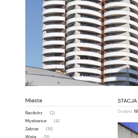
Miasta
STACJA
Dodano:
1
Racibórz
(2)
Mysłowice
(4)
Zabrze
(19)
Wisła
(11)