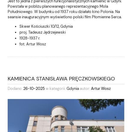
Jest to jedna z pierwszych funkcjonalistycznych kamienic w Gdyni.
Powstała w pobliżu planowanego reprezentacyjnego Mola
Południowego. W budynku od 1937 roku działało kino Polonia. Na
seansie inauguracyjnym wyświetlono polski film Płomienne Serca.
Skwer Kościuszki 10/12, Gdynia
proj. Tadeusz Jędrzejewski
1928-1937 r.
fot. Artur Wosz
KAMIENICA STANISŁAWA PRĘCZKOWSKIEGO
Dodano:
26-10-2025
w kategorii:
Gdynia
autor:
Artur Wosz