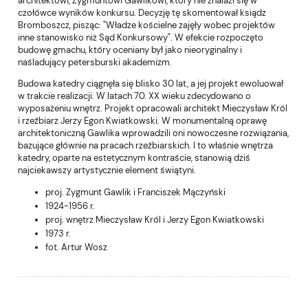
architektowi, Zygmuntowi Gawlikowi, który nie znalazł się w
czołówce wyników konkursu. Decyzję tę skomentował ksiądz
Bromboszcz, pisząc: "Władze kościelne zajęły wobec projektów
inne stanowisko niż Sąd Konkursowy". W efekcie rozpoczęto
budowę gmachu, który oceniany był jako nieoryginalny i
naśladujący petersburski akademizm.
Budowa katedry ciągnęła się blisko 30 lat, a jej projekt ewoluował
w trakcie realizacji. W latach 70. XX wieku zdecydowano o
wyposażeniu wnętrz. Projekt opracowali architekt Mieczysław Król
i rzeźbiarz Jerzy Egon Kwiatkowski. W monumentalną oprawę
architektoniczną Gawlika wprowadzili oni nowoczesne rozwiązania,
bazujące głównie na pracach rzeźbiarskich. I to właśnie wnętrza
katedry, oparte na estetycznym kontraście, stanowią dziś
najciekawszy artystycznie element świątyni.
proj. Zygmunt Gawlik i Franciszek Mączyński
1924-1956 r.
proj. wnętrz Mieczysław Król i Jerzy Egon Kwiatkowski
1973 r.
fot. Artur Wosz