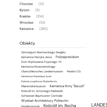
Chorzów
(31)
Bytom
(5)
Kraków
(104)
Wrocław
(52)
Katowice
(280)
Obiekty
Gimnazjum Niemieckiego Związku
Polizeipresidium
Kamienica Henryka Jessa
Dom Wychowania Fizycznego i Pr
Kamienica Nowoziemskiego
Oberschlesisches Landesmuseum
Pawilon CG
Kamienica Stanisława Syski
Kolonia urzędnicza Skarbofermu
Kamienica firmy "Bacutil"
Marienoberlyzeum
Kościół im. Antoniego Padewski
Schweizer Baumuster-Centrale
Wydział Architektury Politechn
LANDES
Kościół im. Rocha
Pestalozzischule