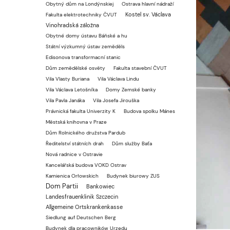
Obytný dům na Londýnskiej
Ostrava hlavní nádraží
Kostel sv. Václava
Fakulta elektrotechniky ČVUT
Vinohradská záložna
Obytné domy ústavu Báňské a hu
Státní výzkumný ústav zeměděls
Edisonova transformacní stanic
Dům zemědělské osvěty
Fakulta stavební ČVUT
Vila Vlasty Buriana
Vila Václava Lindu
Vila Václava Letošníka
Domy Zemské banky
Vila Pavla Janáka
Vila Josefa Jirouška
Právnická fakulta Univerzity K
Budova spolku Mánes
Městská knihovna v Praze
Dům Rolnického družstva Pardub
Ředitelství státních drah
Dům služby Baťa
Nová radnice v Ostravie
Kancelářská budova VOKD Ostrav
Kamienica Orłowskich
Budynek biurowy ZUS
Dom Partii
Bankowiec
Landesfrauenklinik Szczecin
Allgemeine Ortskrankenkasse
Siedlung auf Deutschen Berg
Budynek dla pracowników Urzędu