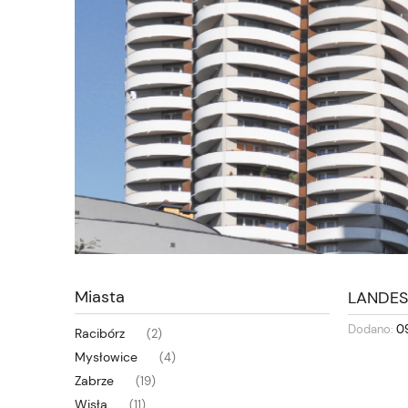
Miasta
LANDES
Dodano:
0
Racibórz
(2)
Mysłowice
(4)
Zabrze
(19)
Wisła
(11)