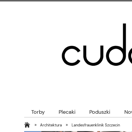
Torby
Plecaki
Poduszki
No
»
»
Architektura
Landesfrauenklinik Szczecin