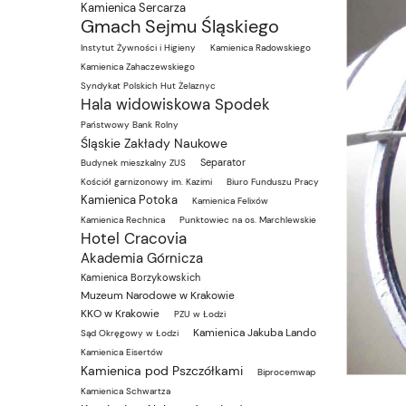
Kamienica Sercarza
Gmach Sejmu Śląskiego
Instytut Żywności i Higieny
Kamienica Radowskiego
Kamienica Zahaczewskiego
Syndykat Polskich Hut Żelaznyc
Hala widowiskowa Spodek
Państwowy Bank Rolny
Śląskie Zakłady Naukowe
Separator
Budynek mieszkalny ZUS
Kościół garnizonowy im. Kazimi
Biuro Funduszu Pracy
Kamienica Potoka
Kamienica Felixów
Kamienica Rechnica
Punktowiec na os. Marchlewskie
Hotel Cracovia
Akademia Górnicza
Kamienica Borzykowskich
Muzeum Narodowe w Krakowie
KKO w Krakowie
PZU w Łodzi
Kamienica Jakuba Lando
Sąd Okręgowy w Łodzi
Kamienica Eisertów
Kamienica pod Pszczółkami
Biprocemwap
Kamienica Schwartza