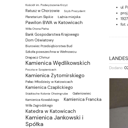
Kościół im. Podwyższenia Krzyż
ul. 
Ratusz w Chorzowie
Szyb Prezydent
proj
Łaźnia miejska
Planetarium Śląskie
1927
Pawilon BWA w Katowicach
fot.
Willa Otona Pieha
Bank Gospodarstwa Krajowego
Dom Oświatowy
Biurowiec Przedsiębiorstwa Bud
Szkoła powszechna w Wełnowcu
LANDES
Drapacz Chmur
Kamienica Wędlikowskich
Dodano:
0
Poczta w Szopienicach
Kamienica Żytomirskiego
Pałac Młodzieży w Katowicach
Kamienica Czaplickiego
Galeriowiec
Städtische Kolonie Oheimgrube
Kamienica Francka
Kamienica Kowalskiego
Willa Zagrodzkiego
Katedra w Katowicach
Kamienica Jankowski i
Spółka