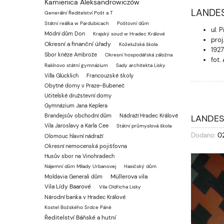
Kamienica Aleksandrowiczów
LANDES
Generální Ředitelství Pošt a T
Státní reálka w Pardubicach
Poštovní dům
ul. 
Módní dům Don
Krajský soud w Hradec Králové
proj
Okresní a finanční úřady
Koželužská škola
1927
Sbor kněze Ambrože
Okresní hospodářská záložna
fot.
Rašínovo státní gymnázium
Sady architekta Lisky
Villa Glücklich
Francouzské školy
Obytné domy v Praze-Bubeneč
Učitelské družstevní domy
Gymnázium Jana Keplera
Brandejsův obchodní dům
Nádraží Hradec Králové
LANDES
Vila Jaroslavy a Karla Cee
Státní průmyslová škola
Dodano:
0
Olomouc hlavní nádraží
Okresní nemocenská pojišťovna
Husův sbor na Vinohradech
Nájemní dům Milady Urbanovej
Hasičský dům
Müllerova vila
Moldavia Generali dům
Vila Lídy Baarové
Vila Oldřicha Lisky
Národní banka v Hradec Králové
Kostel Božského Srdce Páně
Ředitelství Báňské a hutní