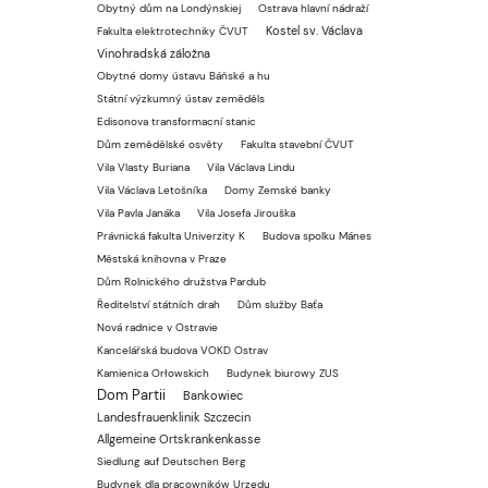
Obytný dům na Londýnskiej
Ostrava hlavní nádraží
Kostel sv. Václava
Fakulta elektrotechniky ČVUT
Vinohradská záložna
Obytné domy ústavu Báňské a hu
Státní výzkumný ústav zeměděls
Edisonova transformacní stanic
Dům zemědělské osvěty
Fakulta stavební ČVUT
Vila Vlasty Buriana
Vila Václava Lindu
Vila Václava Letošníka
Domy Zemské banky
Vila Pavla Janáka
Vila Josefa Jirouška
Právnická fakulta Univerzity K
Budova spolku Mánes
Městská knihovna v Praze
Dům Rolnického družstva Pardub
Ředitelství státních drah
Dům služby Baťa
Nová radnice v Ostravie
Kancelářská budova VOKD Ostrav
Kamienica Orłowskich
Budynek biurowy ZUS
Dom Partii
Bankowiec
Landesfrauenklinik Szczecin
Allgemeine Ortskrankenkasse
Siedlung auf Deutschen Berg
Budynek dla pracowników Urzędu