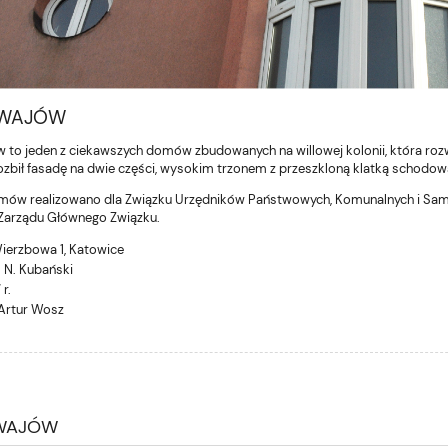
 WAJÓW
 to jeden z ciekawszych domów zbudowanych na willowej kolonii, która rozwi
ozbił fasadę na dwie części, wysokim trzonem z przeszkloną klatką schodow
mów realizowano dla Związku Urzędników Państwowych, Komunalnych i Sam
Zarządu Głównego Związku.
Wierzbowa 1, Katowice
. N. Kubański
 r.
 Artur Wosz
 WAJÓW