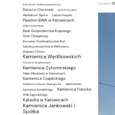
Dodano:
0
Kościół im. Podwyższenia Krzyż
Ratusz w Chorzowie
Szyb Prezydent
Łaźnia miejska
Planetarium Śląskie
Pawilon BWA w Katowicach
Willa Otona Pieha
Bank Gospodarstwa Krajowego
Dom Oświatowy
Biurowiec Przedsiębiorstwa Bud
Szkoła powszechna w Wełnowcu
Drapacz Chmur
Kamienica Wędlikowskich
Poczta w Szopienicach
Kamienica Żytomirskiego
Pałac Młodzieży w Katowicach
Kamienica Czaplickiego
Galeriowiec
Städtische Kolonie Oheimgrube
Kamienica Francka
Kamienica Kowalskiego
Willa Zagrodzkiego
Katedra w Katowicach
Kamienica Jankowski i
Spółka