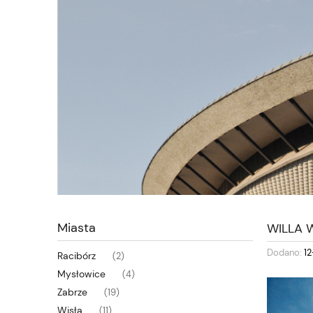
Miasta
WILLA
Dodano:
12
Racibórz
(2)
Mysłowice
(4)
Zabrze
(19)
Wisła
(11)