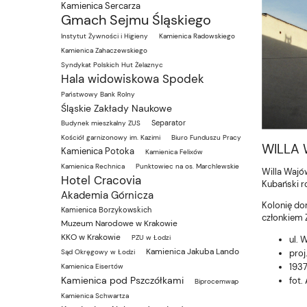
Kamienica Sercarza
Gmach Sejmu Śląskiego
Instytut Żywności i Higieny
Kamienica Radowskiego
Kamienica Zahaczewskiego
Syndykat Polskich Hut Żelaznyc
Hala widowiskowa Spodek
Państwowy Bank Rolny
Śląskie Zakłady Naukowe
Separator
Budynek mieszkalny ZUS
Kościół garnizonowy im. Kazimi
Biuro Funduszu Pracy
WILLA
Kamienica Potoka
Kamienica Felixów
Kamienica Rechnica
Punktowiec na os. Marchlewskie
Willa Wajów
Hotel Cracovia
Kubański r
Akademia Górnicza
Kolonię do
Kamienica Borzykowskich
członkiem 
Muzeum Narodowe w Krakowie
KKO w Krakowie
PZU w Łodzi
ul. 
Kamienica Jakuba Lando
proj
Sąd Okręgowy w Łodzi
1937
Kamienica Eisertów
Kamienica pod Pszczółkami
fot.
Biprocemwap
Kamienica Schwartza