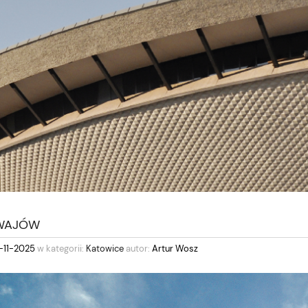
 WAJÓW
-11-2025
w kategorii:
Katowice
autor:
Artur Wosz