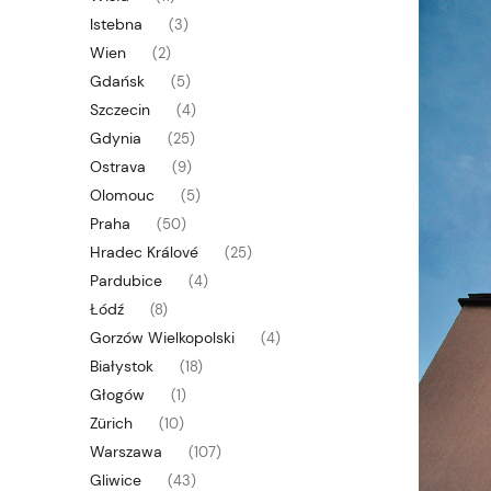
Istebna
(3)
Wien
(2)
Gdańsk
(5)
Szczecin
(4)
Gdynia
(25)
Ostrava
(9)
Olomouc
(5)
Praha
(50)
Hradec Králové
(25)
Pardubice
(4)
Łódź
(8)
Gorzów Wielkopolski
(4)
Białystok
(18)
Głogów
(1)
Zürich
(10)
Warszawa
(107)
Gliwice
(43)