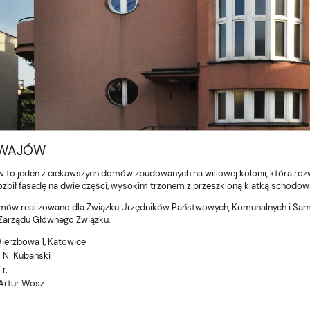
 WAJÓW
 to jeden z ciekawszych domów zbudowanych na willowej kolonii, która rozwi
ozbił fasadę na dwie części, wysokim trzonem z przeszkloną klatką schodow
mów realizowano dla Związku Urzędników Państwowych, Komunalnych i Sam
Zarządu Głównego Związku.
Wierzbowa 1, Katowice
. N. Kubański
 r.
 Artur Wosz