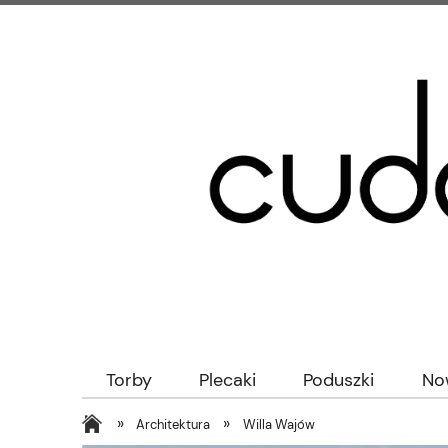
Torby
Plecaki
Poduszki
No
»
»
Architektura
Willa Wajów