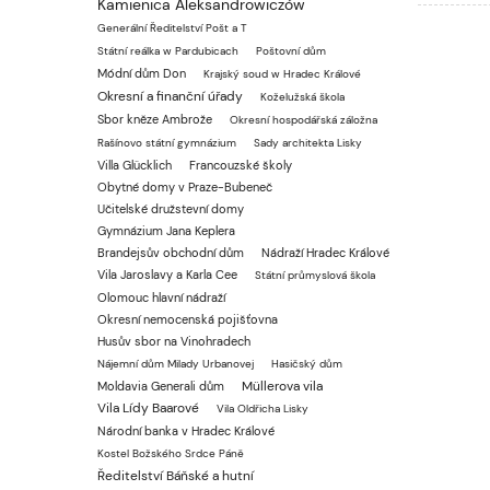
Kamienica Aleksandrowiczów
Generální Ředitelství Pošt a T
Státní reálka w Pardubicach
Poštovní dům
Módní dům Don
Krajský soud w Hradec Králové
Okresní a finanční úřady
Koželužská škola
Sbor kněze Ambrože
Okresní hospodářská záložna
Rašínovo státní gymnázium
Sady architekta Lisky
Villa Glücklich
Francouzské školy
Obytné domy v Praze-Bubeneč
Učitelské družstevní domy
Gymnázium Jana Keplera
Brandejsův obchodní dům
Nádraží Hradec Králové
Vila Jaroslavy a Karla Cee
Státní průmyslová škola
Olomouc hlavní nádraží
Okresní nemocenská pojišťovna
Husův sbor na Vinohradech
Nájemní dům Milady Urbanovej
Hasičský dům
Müllerova vila
Moldavia Generali dům
Vila Lídy Baarové
Vila Oldřicha Lisky
Národní banka v Hradec Králové
Kostel Božského Srdce Páně
Ředitelství Báňské a hutní