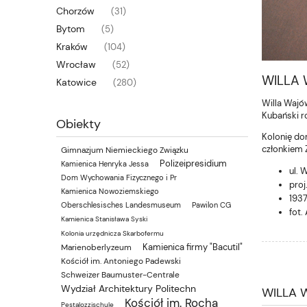
Chorzów
(31)
Bytom
(5)
Kraków
(104)
Wrocław
(52)
WILLA
Katowice
(280)
Willa Wajów
Kubański r
Obiekty
Kolonię do
członkiem 
Gimnazjum Niemieckiego Związku
Polizeipresidium
Kamienica Henryka Jessa
ul. 
Dom Wychowania Fizycznego i Pr
proj
Kamienica Nowoziemskiego
1937
Oberschlesisches Landesmuseum
Pawilon CG
fot.
Kamienica Stanisława Syski
Kolonia urzędnicza Skarbofermu
Kamienica firmy "Bacutil"
Marienoberlyzeum
Kościół im. Antoniego Padewski
Schweizer Baumuster-Centrale
Wydział Architektury Politechn
WILLA
Kościół im. Rocha
Pestalozzischule