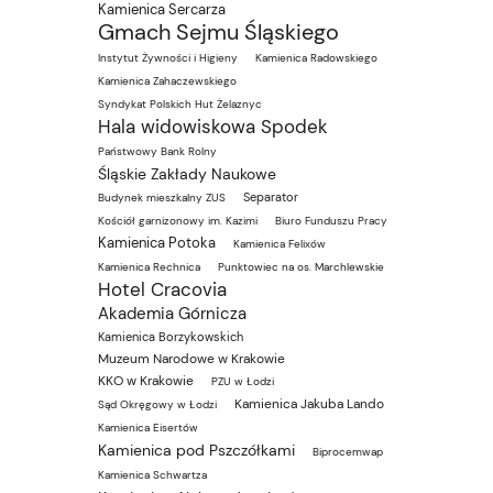
Kamienica Sercarza
Gmach Sejmu Śląskiego
Instytut Żywności i Higieny
Kamienica Radowskiego
Kamienica Zahaczewskiego
Syndykat Polskich Hut Żelaznyc
Hala widowiskowa Spodek
Państwowy Bank Rolny
Śląskie Zakłady Naukowe
Separator
Budynek mieszkalny ZUS
Kościół garnizonowy im. Kazimi
Biuro Funduszu Pracy
Kamienica Potoka
Kamienica Felixów
Kamienica Rechnica
Punktowiec na os. Marchlewskie
Hotel Cracovia
Akademia Górnicza
Kamienica Borzykowskich
Muzeum Narodowe w Krakowie
KKO w Krakowie
PZU w Łodzi
Kamienica Jakuba Lando
Sąd Okręgowy w Łodzi
Kamienica Eisertów
Kamienica pod Pszczółkami
Biprocemwap
Kamienica Schwartza