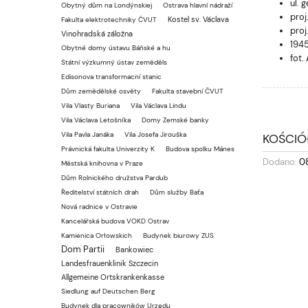
ul. 
Obytný dům na Londýnskiej
Ostrava hlavní nádraží
proj
Kostel sv. Václava
Fakulta elektrotechniky ČVUT
proj
Vinohradská záložna
1945
Obytné domy ústavu Báňské a hu
fot.
Státní výzkumný ústav zeměděls
Edisonova transformacní stanic
Dům zemědělské osvěty
Fakulta stavební ČVUT
Vila Vlasty Buriana
Vila Václava Lindu
Vila Václava Letošníka
Domy Zemské banky
Vila Pavla Janáka
Vila Josefa Jirouška
KOŚCIÓŁ
Právnická fakulta Univerzity K
Budova spolku Mánes
Dodano:
0
Městská knihovna v Praze
Dům Rolnického družstva Pardub
Ředitelství státních drah
Dům služby Baťa
Nová radnice v Ostravie
Kancelářská budova VOKD Ostrav
Kamienica Orłowskich
Budynek biurowy ZUS
Dom Partii
Bankowiec
Landesfrauenklinik Szczecin
Allgemeine Ortskrankenkasse
Siedlung auf Deutschen Berg
Budynek dla pracowników Urzędu