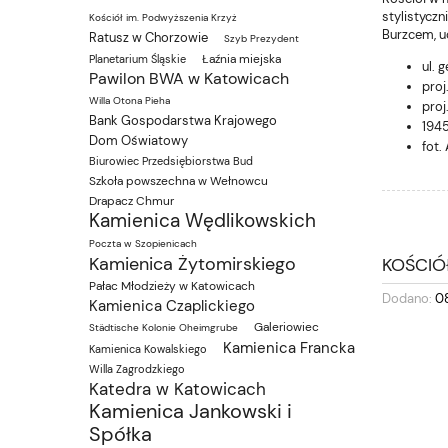
stylistycz
Kościół im. Podwyższenia Krzyż
Burzcem, u
Ratusz w Chorzowie
Szyb Prezydent
Łaźnia miejska
Planetarium Śląskie
ul. 
Pawilon BWA w Katowicach
proj
Willa Otona Pieha
proj
Bank Gospodarstwa Krajowego
1945
Dom Oświatowy
fot.
Biurowiec Przedsiębiorstwa Bud
Szkoła powszechna w Wełnowcu
Drapacz Chmur
Kamienica Wędlikowskich
Poczta w Szopienicach
Kamienica Żytomirskiego
KOŚCIÓŁ
Pałac Młodzieży w Katowicach
Dodano:
0
Kamienica Czaplickiego
Galeriowiec
Städtische Kolonie Oheimgrube
Kamienica Francka
Kamienica Kowalskiego
Willa Zagrodzkiego
Katedra w Katowicach
Kamienica Jankowski i
Spółka