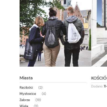
Miasta
KOŚCIÓŁ
Dodano:
11
Racibórz
(2)
Mysłowice
(4)
Zabrze
(19)
Wisła
(11)