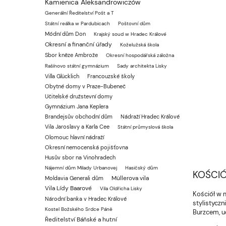
Kamienica Aleksandrowiczów
Generální Ředitelství Pošt a T
Státní reálka w Pardubicach
Poštovní dům
Módní dům Don
Krajský soud w Hradec Králové
Okresní a finanční úřady
Koželužská škola
Sbor kněze Ambrože
Okresní hospodářská záložna
Rašínovo státní gymnázium
Sady architekta Lisky
Villa Glücklich
Francouzské školy
Obytné domy v Praze-Bubeneč
Učitelské družstevní domy
Gymnázium Jana Keplera
Brandejsův obchodní dům
Nádraží Hradec Králové
Vila Jaroslavy a Karla Cee
Státní průmyslová škola
Olomouc hlavní nádraží
Okresní nemocenská pojišťovna
Husův sbor na Vinohradech
Nájemní dům Milady Urbanovej
Hasičský dům
KOŚCIÓ
Müllerova vila
Moldavia Generali dům
Vila Lídy Baarové
Vila Oldřicha Lisky
Kościół w 
Národní banka v Hradec Králové
stylistycz
Kostel Božského Srdce Páně
Burzcem, u
Ředitelství Báňské a hutní