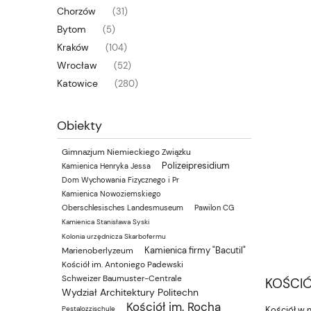
Chorzów
(31)
Bytom
(5)
Kraków
(104)
Wrocław
(52)
Katowice
(280)
Obiekty
Gimnazjum Niemieckiego Związku
Polizeipresidium
Kamienica Henryka Jessa
Dom Wychowania Fizycznego i Pr
Kamienica Nowoziemskiego
Oberschlesisches Landesmuseum
Pawilon CG
Kamienica Stanisława Syski
Kolonia urzędnicza Skarbofermu
Kamienica firmy "Bacutil"
Marienoberlyzeum
Kościół im. Antoniego Padewski
Schweizer Baumuster-Centrale
KOŚCIÓ
Wydział Architektury Politechn
Kościół im. Rocha
Pestalozzischule
Kościół w 