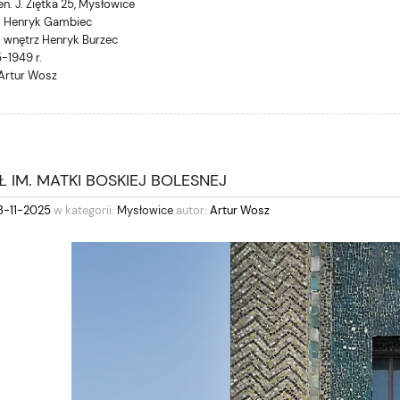
gen. J. Ziętka 25, Mysłowice
. Henryk Gambiec
. wnętrz Henryk Burzec
-1949 r.
 Artur Wosz
 IM. MATKI BOSKIEJ BOLESNEJ
8-11-2025
w kategorii:
Mysłowice
autor:
Artur Wosz