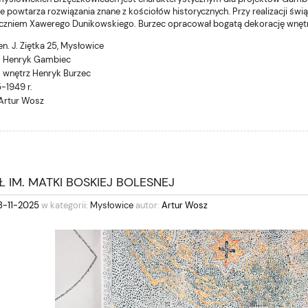
nie powtarza rozwiązania znane z kościołów historycznych. Przy realizacji 
czniem Xawerego Dunikowskiego. Burzec opracował bogatą dekorację wnętr
gen. J. Ziętka 25, Mysłowice
. Henryk Gambiec
. wnętrz Henryk Burzec
-1949 r.
 Artur Wosz
 IM. MATKI BOSKIEJ BOLESNEJ
8-11-2025
w kategorii:
Mysłowice
autor:
Artur Wosz