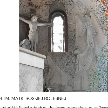
Ł IM. MATKI BOSKIEJ BOLESNEJ
mysłowickich Brzęczkowicach jest charakterystycznym dla projektów Gam