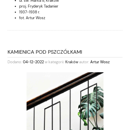
ul. św. Marka 8, Kraków
proj. Fryderyk Tadanier
1937-1938 r.
fot. Artur Wosz
KAMIENICA POD PSZCZÓŁKAMI
Dodano:
04-12-2022
w kategorii:
Kraków
autor:
Artur Wosz