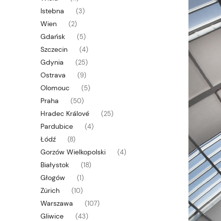
Istebna
(3)
Wien
(2)
Gdańsk
(5)
Szczecin
(4)
Gdynia
(25)
Ostrava
(9)
Olomouc
(5)
Praha
(50)
Hradec Králové
(25)
Pardubice
(4)
Łódź
(8)
Gorzów Wielkopolski
(4)
Białystok
(18)
Głogów
(1)
Zürich
(10)
Warszawa
(107)
Gliwice
(43)