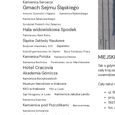
Kamienica Sercarza
Gmach Sejmu Śląskiego
Instytut Żywności i Higieny
Kamienica Radowskiego
Kamienica Zahaczewskiego
Syndykat Polskich Hut Żelaznyc
Hala widowiskowa Spodek
Państwowy Bank Rolny
Śląskie Zakłady Naukowe
Separator
Budynek mieszkalny ZUS
Kościół garnizonowy im. Kazimi
Biuro Funduszu Pracy
MIEJSK
Kamienica Potoka
Kamienica Felixów
Kamienica Rechnica
Punktowiec na os. Marchlewskie
Tak o gdyńs
Hotel Cracovia
cały kraj z
Akademia Górnicza
osiemdziesi
Kamienica Borzykowskich
Muzeum Narodowe w Krakowie
Cały tekst 
KKO w Krakowie
PZU w Łodzi
ul. 
Kamienica Jakuba Lando
Sąd Okręgowy w Łodzi
proj
Kamienica Eisertów
1937
Kamienica pod Pszczółkami
Biprocemwap
fot.
Kamienica Schwartza