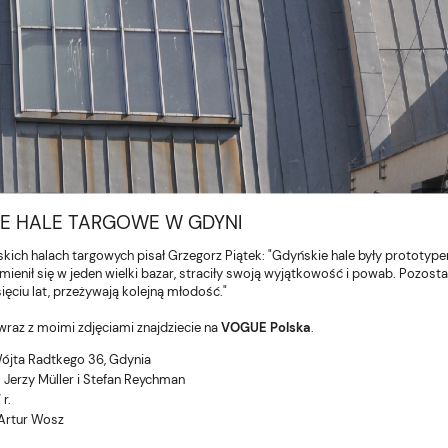
IE HALE TARGOWE W GDYNI
kich halach targowych pisał Grzegorz Piątek: "Gdyńskie hale były prototypem P
amienił się w jeden wielki bazar, straciły swoją wyjątkowość i powab. Pozost
ęciu lat, przeżywają kolejną młodość."
wraz z moimi zdjęciami znajdziecie na
VOGUE Polska
.
Wójta Radtkego 36, Gdynia
. Jerzy Müller i Stefan Reychman
 r.
 Artur Wosz