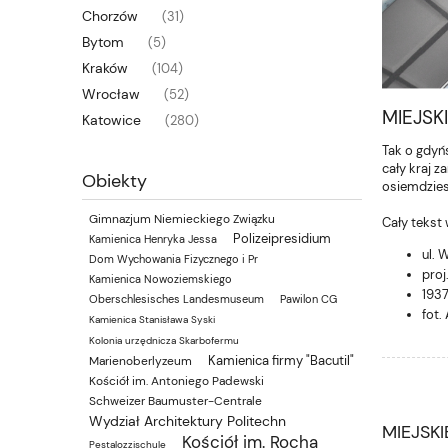
Chorzów
(31)
Bytom
(5)
Kraków
(104)
Wrocław
(52)
MIEJSK
Katowice
(280)
Tak o gdyńs
cały kraj z
Obiekty
osiemdziesi
Gimnazjum Niemieckiego Związku
Cały tekst 
Polizeipresidium
Kamienica Henryka Jessa
ul. 
Dom Wychowania Fizycznego i Pr
proj
Kamienica Nowoziemskiego
1937
Oberschlesisches Landesmuseum
Pawilon CG
fot.
Kamienica Stanisława Syski
Kolonia urzędnicza Skarbofermu
Kamienica firmy "Bacutil"
Marienoberlyzeum
Kościół im. Antoniego Padewski
Schweizer Baumuster-Centrale
Wydział Architektury Politechn
MIEJSK
Kościół im. Rocha
Pestalozzischule