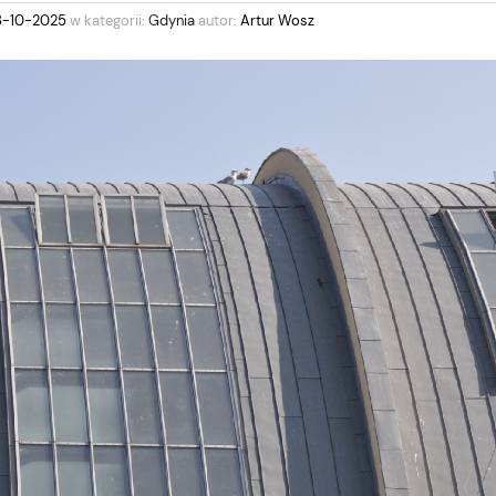
8-10-2025
w kategorii:
Gdynia
autor:
Artur Wosz