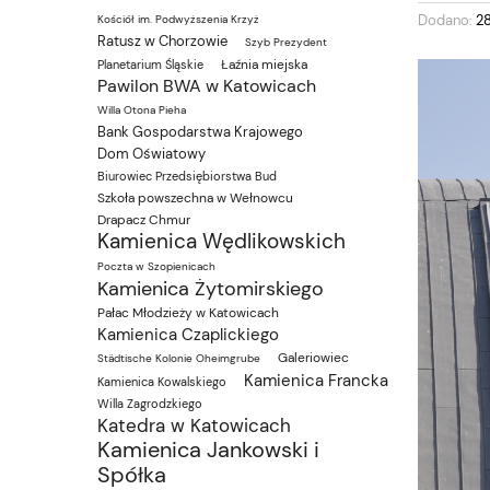
Dodano:
2
Kościół im. Podwyższenia Krzyż
Ratusz w Chorzowie
Szyb Prezydent
Łaźnia miejska
Planetarium Śląskie
Pawilon BWA w Katowicach
Willa Otona Pieha
Bank Gospodarstwa Krajowego
Dom Oświatowy
Biurowiec Przedsiębiorstwa Bud
Szkoła powszechna w Wełnowcu
Drapacz Chmur
Kamienica Wędlikowskich
Poczta w Szopienicach
Kamienica Żytomirskiego
Pałac Młodzieży w Katowicach
Kamienica Czaplickiego
Galeriowiec
Städtische Kolonie Oheimgrube
Kamienica Francka
Kamienica Kowalskiego
Willa Zagrodzkiego
Katedra w Katowicach
Kamienica Jankowski i
Spółka