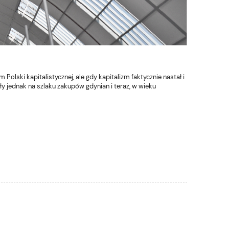
olski kapitalistycznej, ale gdy kapitalizm faktycznie nastał i
ały jednak na szlaku zakupów gdynian i teraz, w wieku