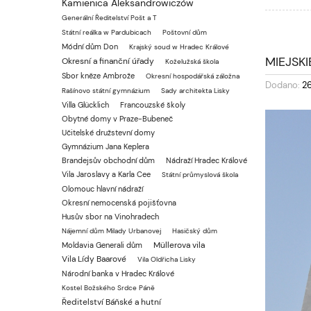
Kamienica Aleksandrowiczów
Generální Ředitelství Pošt a T
Státní reálka w Pardubicach
Poštovní dům
Módní dům Don
Krajský soud w Hradec Králové
MIEJSK
Okresní a finanční úřady
Koželužská škola
Sbor kněze Ambrože
Okresní hospodářská záložna
Dodano:
2
Rašínovo státní gymnázium
Sady architekta Lisky
Villa Glücklich
Francouzské školy
Obytné domy v Praze-Bubeneč
Učitelské družstevní domy
Gymnázium Jana Keplera
Brandejsův obchodní dům
Nádraží Hradec Králové
Vila Jaroslavy a Karla Cee
Státní průmyslová škola
Olomouc hlavní nádraží
Okresní nemocenská pojišťovna
Husův sbor na Vinohradech
Nájemní dům Milady Urbanovej
Hasičský dům
Müllerova vila
Moldavia Generali dům
Vila Lídy Baarové
Vila Oldřicha Lisky
Národní banka v Hradec Králové
Kostel Božského Srdce Páně
Ředitelství Báňské a hutní