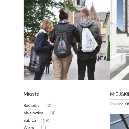
Miasta
MIEJSK
Dodano:
0
Racibórz
(2)
Mysłowice
(4)
Zabrze
(19)
Wisła
(11)