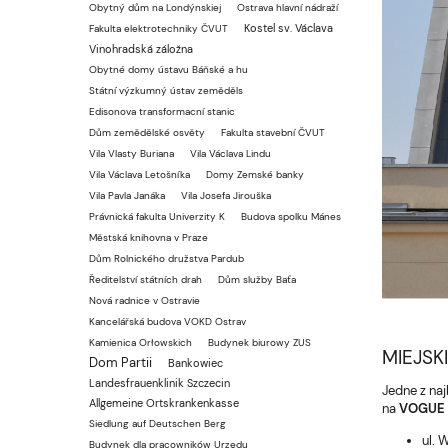
Obytný dům na Londýnskiej
Ostrava hlavní nádraží
Kostel sv. Václava
Fakulta elektrotechniky ČVUT
Vinohradská záložna
Obytné domy ústavu Báňské a hu
Státní výzkumný ústav zeměděls
Edisonova transformacní stanic
Dům zemědělské osvěty
Fakulta stavební ČVUT
Vila Vlasty Buriana
Vila Václava Lindu
Vila Václava Letošníka
Domy Zemské banky
Vila Pavla Janáka
Vila Josefa Jirouška
Právnická fakulta Univerzity K
Budova spolku Mánes
Městská knihovna v Praze
Dům Rolnického družstva Pardub
Ředitelství státních drah
Dům služby Baťa
Nová radnice v Ostravie
Kancelářská budova VOKD Ostrav
Kamienica Orłowskich
Budynek biurowy ZUS
MIEJSK
Dom Partii
Bankowiec
Landesfrauenklinik Szczecin
Jedne z na
Allgemeine Ortskrankenkasse
na
VOGUE 
Siedlung auf Deutschen Berg
ul. 
Budynek dla pracowników Urzędu