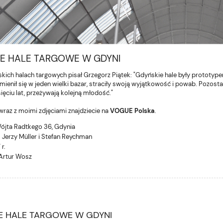
IE HALE TARGOWE W GDYNI
kich halach targowych pisał Grzegorz Piątek: "Gdyńskie hale były prototypem P
amienił się w jeden wielki bazar, straciły swoją wyjątkowość i powab. Pozost
ęciu lat, przeżywają kolejną młodość."
wraz z moimi zdjęciami znajdziecie na
VOGUE Polska
.
Wójta Radtkego 36, Gdynia
. Jerzy Müller i Stefan Reychman
 r.
 Artur Wosz
IE HALE TARGOWE W GDYNI